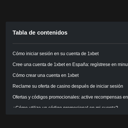
Tabla de contenidos
Cómo iniciar sesión en su cuenta de 1xbet
Cree una cuenta de 1xbet en España: regístrese en minu
Cómo crear una cuenta en 1xbet
Reclame su oferta de casino después de iniciar sesión
Ofertas y códigos promocionales: active recompensas en
¿Cómo utilizo un código promocional en mi cuenta?
Métodos de depósito en España: tarjetas, monederos elec