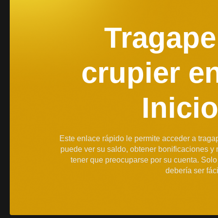
Tragape
crupier e
Inici
Este enlace rápido le permite acceder a traga
puede ver su saldo, obtener bonificaciones y
tener que preocuparse por su cuenta. Solo 
debería ser fác