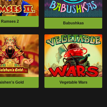
Ramses 2
Babushkas
aishen's Gold
Vegetable Wars