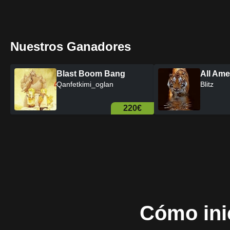
Nuestros Ganadores
Giovannis Gems
Blast 
DuckDuck
Qanfetki
237€
Cómo inic