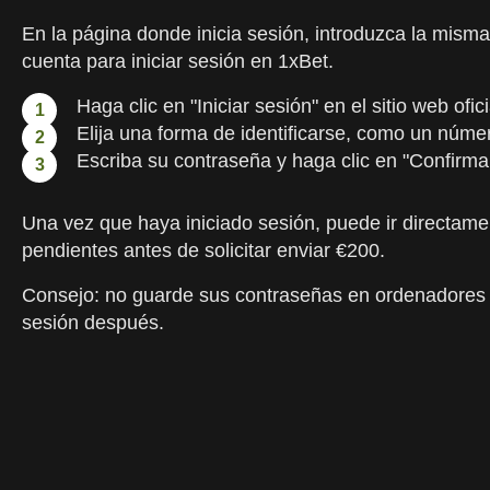
En la página donde inicia sesión, introduzca la misma
cuenta para iniciar sesión en 1xBet.
Haga clic en "Iniciar sesión" en el sitio web ofic
Elija una forma de identificarse, como un númer
Escriba su contraseña y haga clic en "Confirma
Una vez que haya iniciado sesión, puede ir directame
pendientes antes de solicitar enviar €200.
Consejo: no guarde sus contraseñas en ordenadores c
sesión después.