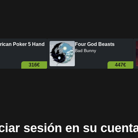
Boom Bang
All American Poker 5 Hand
mi_oglan
Blitz
220€
316€
iar sesión en su cuent