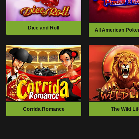
Dice and Roll
All American Poke
Corrida Romance
The Wild Lif