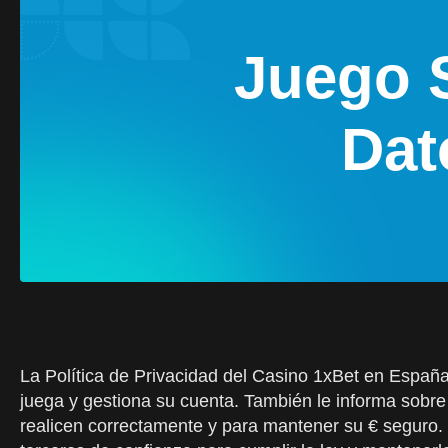
Juego 
Dat
La Política de Privacidad del Casino 1xBet en España
juega y gestiona su cuenta. También le informa sobre
realicen correctamente y para mantener su € seguro.