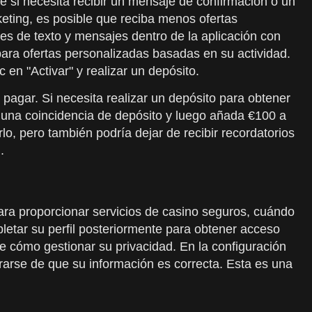
 si necesita recibir un mensaje de confirmación o un
keting, es posible que reciba menos ofertas
es de texto y mensajes dentro de la aplicación con
para ofertas personalizadas basadas en su actividad.
en "Activar" y realizar un depósito.
 pagar. Si necesita realizar un depósito para obtener
ve una coincidencia de depósito y luego añada €100 a
o, pero también podría dejar de recibir recordatorios
.
ara proporcionar servicios de casino seguros, cuándo
pletar su perfil posteriormente para obtener acceso
e cómo gestionar su privacidad. En la configuración
rarse de que su información es correcta. Esta es una