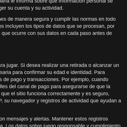
spaña le informa sobre qué información personal se
ger su cuenta y su actividad.
ones de manera segura y cumplir las normas en todo
os incluyen los tipos de datos que se procesan, por
 que ocurre con sus datos en cada paso antes de
a jugar. Si desea realizar una retirada o alcanzar un
saria para confirmar su edad e identidad. Para
tos de pago y transacciones. Por ejemplo, cuando
alles del canal de pago para asegurarse de que la
e que el sitio funciona correctamente y es seguro,
IP, su navegador y registros de actividad que ayudan a
on mensajes y alertas. Mantener estos registros
nta. Los datos sobre juego responsable y cumplimiento