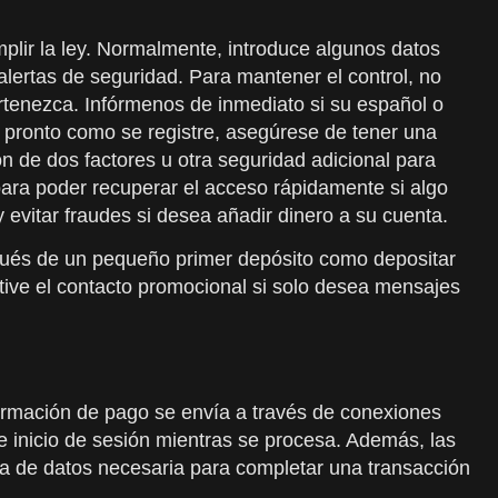
mplir la ley. Normalmente, introduce algunos datos
alertas de seguridad. Para mantener el control, no
ertenezca. Infórmenos de inmediato si su español o
 pronto como se registre, asegúrese de tener una
ión de dos factores u otra seguridad adicional para
 para poder recuperar el acceso rápidamente si algo
evitar fraudes si desea añadir dinero a su cuenta.
spués de un pequeño primer depósito como depositar
ctive el contacto promocional si solo desea mensajes
nformación de pago se envía a través de conexiones
de inicio de sesión mientras se procesa. Además, las
ma de datos necesaria para completar una transacción