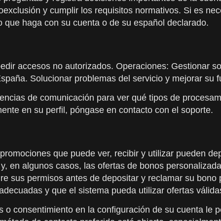
autoexclusión y cumplir los requisitos normativos. Si es 
 lo que haga con su cuenta o de su español declarado.
edir accesos no autorizados. Operaciones: Gestionar soli
spaña. Solucionar problemas del servicio y mejorar su f
encias de comunicación para ver qué tipos de procesamie
ente en su perfil, póngase en contacto con el soporte.
promociones que puede ver, recibir y utilizar pueden d
y, en algunos casos, las ofertas de bonos personalizad
ure sus permisos antes de depositar y reclamar su bono 
 adecuadas y que el sistema pueda utilizar ofertas váli
 o consentimiento en la configuración de su cuenta le p