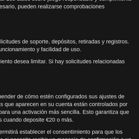
necesario, pueden realizarse comprobaciones
citudes de soporte, depósitos, retiradas y registros.
uncionamiento y facilidad de uso.
nto desea limitar. Si hay solicitudes relacionadas
epender de cómo estén configurados sus ajustes de
as que aparecen en su cuenta están controlados por
para una activación más sencilla. Esto garantiza que
das cuando deposite €20 o más.
ermitirá establecer el consentimiento para que los