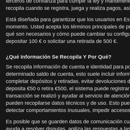
terceros de confianza para cumplir la ley y mantenerl
recopila cuando se registra, juega y realiza pagos, a
Está diseñada para garantizar que los usuarios en E
momento. Usted acepta los términos principales de pri
qué son necesarios y cómo puede cambiar su configu
depositar 100 € o solicitar una retirada de 500 €.
¿Qué Información Se Recopila Y Por Qué?
Se recopila información de cuenta e identidad para po
determinado saldo de cuenta, esto suele incluir info
completar depósitos y retiradas, evitar devoluciones 
deposita €50 o retira €500, el sistema puede registra
transacción se realizó y ayudar al servicio de atenció
pueden recopilarse datos técnicos y de uso. Esto pued
detectar comportamientos inusuales, impedir accesos 
Es posible que se guarden datos de comunicación cua
ayuda a resolver disputas, agiliza las respuestas a l