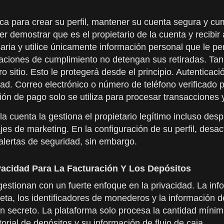
sica para crear su perfil, mantener su cuenta segura y cu
 demostrar que es el propietario de la cuenta y recibir 
aria y utilice únicamente información personal que le p
aciones de cumplimiento no detengan sus retiradas. Tan
o sitio. Esto le protegerá desde el principio. Autenticac
idad. Correo electrónico o número de teléfono verificado
n de pago solo se utiliza para procesar transacciones y 
a cuenta la gestiona el propietario legítimo incluso de
es de marketing. En la configuración de su perfil, desa
alertas de seguridad, sin embargo.
acidad Para La Facturación Y Los Depósitos
 gestionan con un fuerte enfoque en la privacidad. La i
eta, los identificadores de monederos y la información 
n secreto. La plataforma solo procesa la cantidad míni
orial de depósitos y su información de flujo de caja.