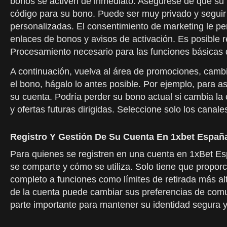
bonos se activen de inmediato. Asegúrese de que su m
código para su bono. Puede ser muy privado y seguir r
personalizadas. El consentimiento de marketing le pe
enlaces de bonos y avisos de activación. Es posible 
Procesamiento necesario para las funciones básicas de
A continuación, vuelva al área de promociones, cambie
el bono, hágalo lo antes posible. Por ejemplo, para a
su cuenta. Podría perder su bono actual si cambia la 
y ofertas futuras dirigidas. Seleccione solo los canale
Registro Y Gestión De Su Cuenta En 1xbet Españ
Para quienes se registren en una cuenta en 1xBet Esp
se comparte y cómo se utiliza. Solo tiene que proporc
completo a funciones como límites de retirada más al
de la cuenta puede cambiar sus preferencias de comun
parte importante para mantener su identidad segura 