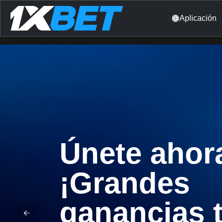
Aplicación
Únete ahora
¡Grandes
ganancias 